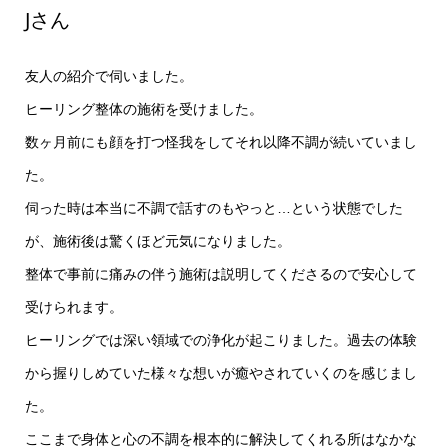
Jさん
友人の紹介で伺いました。
ヒーリング整体の施術を受けました。
数ヶ月前にも顔を打つ怪我をしてそれ以降不調が続いていまし
た。
伺った時は本当に不調で話すのもやっと…という状態でした
が、施術後は驚くほど元気になりました。
整体で事前に痛みの伴う施術は説明してくださるので安心して
受けられます。
ヒーリングでは深い領域での浄化が起こりました。過去の体験
から握りしめていた様々な想いが癒やされていくのを感じまし
た。
ここまで身体と心の不調を根本的に解決してくれる所はなかな