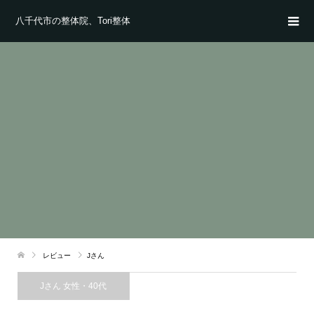
八千代市の整体院、Tori整体
レビュー
Jさん
Jさん 女性・40代